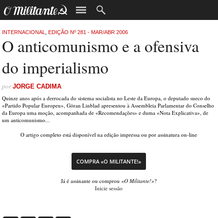
INTERNACIONAL
,
EDIÇÃO Nº 281 - MAR/ABR 2006
O anticomunismo e a ofensiva
do imperialismo
por
JORGE CADIMA
Quinze anos após a derrocada do sistema socialista no Leste da Europa, o deputado sueco do
«Partido Popular Europeu», Göran Linblad apresentou à Assembleia Parlamentar do Conselho
da Europa uma moção, acompanhada de «Recomendações» e duma «Nota Explicativa», de
um anticomunismo...
O artigo completo está disponível na edição impressa ou por assinatura on-line
COMPRA «O MILITANTE!»
Já é assinante ou comprou
«O Militante!»
?
Inicie sessão