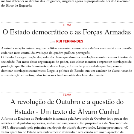
melhor defender os direitos dos imigrantes, surgiram agora as propostas de Lei do Governo e
do Bloco de Esquerda.
TEMA
O Estado democrático e as Forças Armadas
por
RUI FERNANDES
A estreita relação entre o regime político e económico-social e a defesa nacional é uma questão
cada vez mais central da evolução do quadro político português.
O Estado é a organização do poder da classe que domina as relações económicas no interior da
sociedade. Por meio dessa organização do poder, essa classe mantém e reproduz as relações de
produção que lhe são favoráveis e, desde logo, a forma de propriedade que lhe permite
dominar as relações económicas. Logo, a política do Estado tem um carácter de classe, visando
a manutenção e o reforço dos interesses fundamentais da classe dominante.
TEMA
A revolução de Outubro e a questão do
Estado - Um texto de Álvaro Cunhal
A forma da Ditadura do Proletariado instaurada pela Revolução de Outubro foi o poder dos
sovietes de deputados operários, soldados e camponeses. No próprio dia 7 de Novembro de
1917, discursando pela primeira vez depois do triunfo da revolução, Lénine proclamou: «O
velho aparelho de Estado será radicalmente destruído e será criado um novo aparelho de