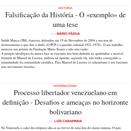
HISTÓRIA
Falsificação da História - O «exemplo» de
uma tese
por
MÁRIO PÁDUA
Judith Manya (JM), francesa, defendeu em 19 de Novembro de 2004 a sua tese de
doutoramento a que deu o título «O PCP e a questão colonial 1921-1974». O seu trabalho
mereceu um prémio da Fundação Mário Soares e não sem razão.
A posição ideológica da autora face ao fascismo fica bem definida ao apadrinhar a incrível
fórmula de Manuel de Lucena, embora tal opinião, segundo ela, não tenha conseguido a
unanimidade da comunidade científica. Para Manuel de Lucena «o salazarismo é um fascismo
sem movimento fascista».
INTERNACIONAL
Processo libertador venezuelano em
definição - Desafios e ameaças no horizonte
bolivariano
por
LUÍS CARAPINHA
Na Venezuela o calor dos trópicos alia-se ao fervor de uma luta de classes intensa. O país