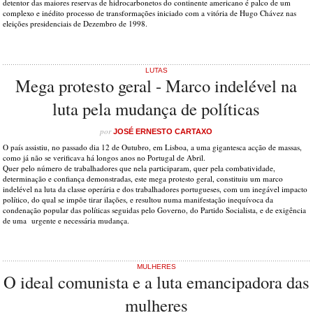
detentor das maiores reservas de hidrocarbonetos do continente americano é palco de um
complexo e inédito processo de transformações iniciado com a vitória de Hugo Chávez nas
eleições presidenciais de Dezembro de 1998.
LUTAS
Mega protesto geral - Marco indelével na
luta pela mudança de políticas
por
JOSÉ ERNESTO CARTAXO
O país assistiu, no passado dia 12 de Outubro, em Lisboa, a uma gigantesca acção de massas,
como já não se verificava há longos anos no Portugal de Abril.
Quer pelo número de trabalhadores que nela participaram, quer pela combatividade,
determinação e confiança demonstradas, este mega protesto geral, constituiu um marco
indelével na luta da classe operária e dos trabalhadores portugueses, com um inegável impacto
político, do qual se impõe tirar ilações, e resultou numa manifestação inequívoca da
condenação popular das políticas seguidas pelo Governo, do Partido Socialista, e de exigência
de uma urgente e necessária mudança.
MULHERES
O ideal comunista e a luta emancipadora das
mulheres