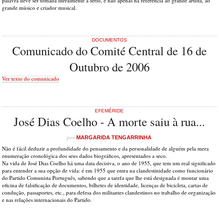
palavra deve ser tomada literalmente a sério, e não apenas na referência ao grande artista, ao
grande músico e criador musical.
DOCUMENTOS
Comunicado do Comité Central de 16 de
Outubro de 2006
Ver texto do comunicado
EFEMÉRIDE
José Dias Coelho - A morte saiu à rua...
por
MARGARIDA TENGARRINHA
Não é fácil deduzir a profundidade do pensamento e da personalidade de alguém pela mera
enumeração cronológica dos seus dados biográficos, apresentados a seco.
Na vida de José Dias Coelho há uma data decisiva, o ano de 1955, que tem um real significado
para entender a sua opção de vida: é em 1955 que entra na clandestinidade como funcionário
do Partido Comunista Português, sabendo que a tarefa que lhe está designada é montar uma
oficina de falsificação de documentos, bilhetes de identidade, licenças de bicicleta, cartas de
condução, passaportes, etc., para defesa dos militantes clandestinos no trabalho de organização
e nas relações internacionais do Partido.