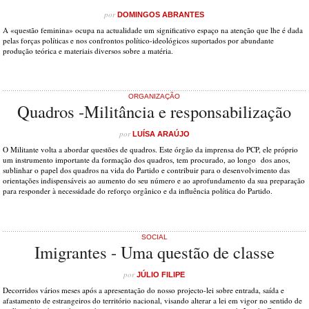
por
DOMINGOS ABRANTES
A «questão feminina» ocupa na actualidade um significativo espaço na atenção que lhe é dada
pelas forças políticas e nos confrontos político-ideológicos suportados por abundante
produção teórica e materiais diversos sobre a matéria.
ORGANIZAÇÃO
Quadros -Militância e responsabilização
por
LUÍSA ARAÚJO
O Militante volta a abordar questões de quadros. Este órgão da imprensa do PCP, ele próprio
um instrumento importante da formação dos quadros, tem procurado, ao longo dos anos,
sublinhar o papel dos quadros na vida do Partido e contribuir para o desenvolvimento das
orientações indispensáveis ao aumento do seu número e ao aprofundamento da sua preparação
para responder à necessidade do reforço orgânico e da influência política do Partido.
SOCIAL
Imigrantes - Uma questão de classe
por
JÚLIO FILIPE
Decorridos vários meses após a apresentação do nosso projecto-lei sobre entrada, saída e
afastamento de estrangeiros do território nacional, visando alterar a lei em vigor no sentido de