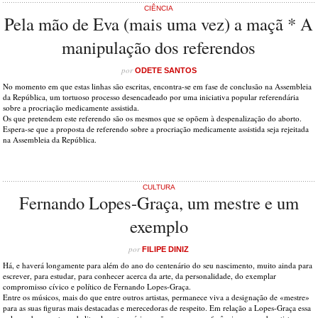
CIÊNCIA
Pela mão de Eva (mais uma vez) a maçã * A
manipulação dos referendos
por
ODETE SANTOS
No momento em que estas linhas são escritas, encontra-se em fase de conclusão na Assembleia
da República, um tortuoso processo desencadeado por uma iniciativa popular referendária
sobre a procriação medicamente assistida.
Os que pretendem este referendo são os mesmos que se opõem à despenalização do aborto.
Espera-se que a proposta de referendo sobre a procriação medicamente assistida seja rejeitada
na Assembleia da República.
CULTURA
Fernando Lopes-Graça, um mestre e um
exemplo
por
FILIPE DINIZ
Há, e haverá longamente para além do ano do centenário do seu nascimento, muito ainda para
escrever, para estudar, para conhecer acerca da arte, da personalidade, do exemplar
compromisso cívico e político de Fernando Lopes-Graça.
Entre os músicos, mais do que entre outros artistas, permanece viva a designação de «mestre»
para as suas figuras mais destacadas e merecedoras de respeito. Em relação a Lopes-Graça essa