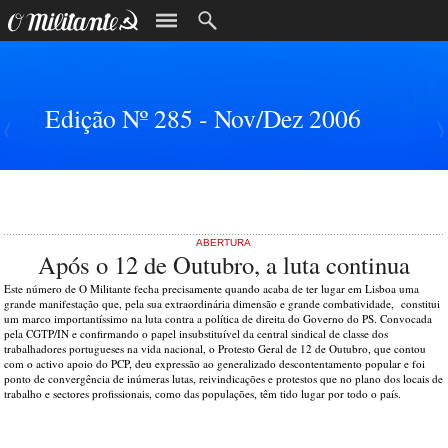
Edição Nº 285 - Nov/Dez 2006
ABERTURA
Após o 12 de Outubro, a luta continua
Este número de O Militante fecha precisamente quando acaba de ter lugar em Lisboa uma
grande manifestação que, pela sua extraordinária dimensão e grande combatividade, constitui
um marco importantíssimo na luta contra a política de direita do Governo do PS. Convocada
pela CGTP/IN e confirmando o papel insubstituível da central sindical de classe dos
trabalhadores portugueses na vida nacional, o Protesto Geral de 12 de Outubro, que contou
com o activo apoio do PCP, deu expressão ao generalizado descontentamento popular e foi
ponto de convergência de inúmeras lutas, reivindicações e protestos que no plano dos locais de
trabalho e sectores profissionais, como das populações, têm tido lugar por todo o país.