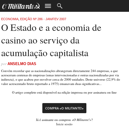
ECONOMIA
,
EDIÇÃO Nº 286 - JAN/FEV 2007
O Estado e a economia de
casino ao serviço da
acumulação capitalista
por
ANSELMO DIAS
Convém recordar que as nacionalizações abrangeram directamente 244 empresas, a que
acresceram centenas de empresas (umas intervencionadas e outras nacionalizadas por via
indirecta), o que acabou por envolver cerca de 2000 unidades. Deste universo (22,9% do
valor acrescentado bruto reportado a 1975) emanavam duas significativas...
O artigo completo está disponível na edição impressa ou por assinatura on-line
COMPRA «O MILITANTE!»
Já é assinante ou comprou
«O Militante!»
?
Inicie sessão