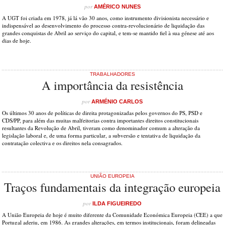
por
AMÉRICO NUNES
A UGT foi criada em 1978, já lá vão 30 anos, como instrumento divisionista necessário e
indispensável ao desenvolvimento do processo contra-revolucionário de liquidação das
grandes conquistas de Abril ao serviço do capital, e tem-se mantido fiel à sua génese até aos
dias de hoje.
TRABALHADORES
A importância da resistência
por
ARMÉNIO CARLOS
Os últimos 30 anos de políticas de direita protagonizadas pelos governos do PS, PSD e
CDS/PP, para além das muitas malfeitorias contra importantes direitos constitucionais
resultantes da Revolução de Abril, tiveram como denominador comum a alteração da
legislação laboral e, de uma forma particular, a subversão e tentativa de liquidação da
contratação colectiva e os direitos nela consagrados.
UNIÃO EUROPEIA
Traços fundamentais da integração europeia
por
ILDA FIGUEIREDO
A União Europeia de hoje é muito diferente da Comunidade Económica Europeia (CEE) a que
Portugal aderiu, em 1986. As grandes alterações, em termos institucionais, foram delineadas