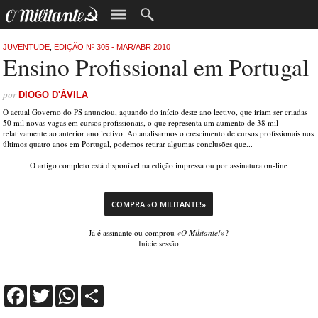
JUVENTUDE
,
EDIÇÃO Nº 305 - MAR/ABR 2010
Ensino Profissional em Portugal
por
DIOGO D'ÁVILA
O actual Governo do PS anunciou, aquando do início deste ano lectivo, que iriam ser criadas
50 mil novas vagas em cursos profissionais, o que representa um aumento de 38 mil
relativamente ao anterior ano lectivo. Ao analisarmos o crescimento de cursos profissionais nos
últimos quatro anos em Portugal, podemos retirar algumas conclusões que...
O artigo completo está disponível na edição impressa ou por assinatura on-line
COMPRA «O MILITANTE!»
Já é assinante ou comprou
«O Militante!»
?
Inicie sessão
Facebook
Twitter
WhatsApp
Share