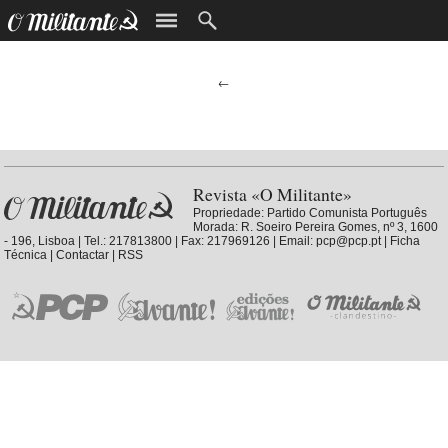
←
Revista «O Militante»
Propriedade:
Partido Comunista Português
Morada: R. Soeiro Pereira Gomes, nº 3, 1600
- 196, Lisboa | Tel.: 217813800 | Fax: 217969126 | Email: pcp@pcp.pt |
Ficha
Técnica
|
Contactar
|
RSS