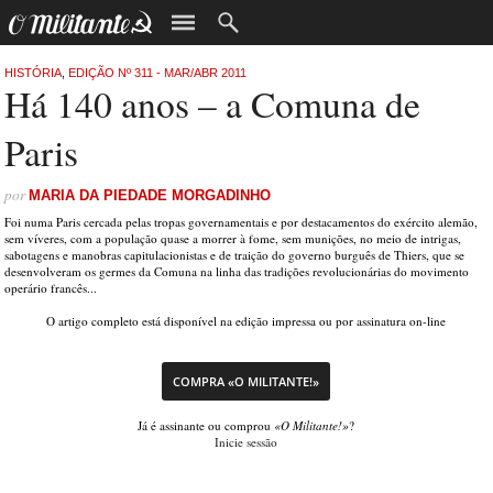
HISTÓRIA
,
EDIÇÃO Nº 311 - MAR/ABR 2011
Há 140 anos – a Comuna de
Paris
por
MARIA DA PIEDADE MORGADINHO
Foi numa Paris cercada pelas tropas governamentais e por destacamentos do exército alemão,
sem víveres, com a população quase a morrer à fome, sem munições, no meio de intrigas,
sabotagens e manobras capitulacionistas e de traição do governo burguês de Thiers, que se
desenvolveram os germes da Comuna na linha das tradições revolucionárias do movimento
operário francês...
O artigo completo está disponível na edição impressa ou por assinatura on-line
COMPRA «O MILITANTE!»
Já é assinante ou comprou
«O Militante!»
?
Inicie sessão