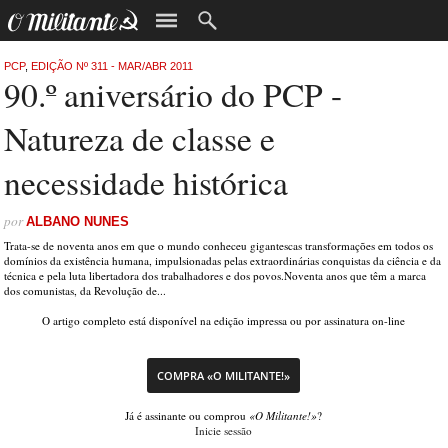
PCP
,
EDIÇÃO Nº 311 - MAR/ABR 2011
90.º aniversário do PCP -
Natureza de classe e
necessidade histórica
por
ALBANO NUNES
Trata-se de noventa anos em que o mundo conheceu gigantescas transformações em todos os
domínios da existência humana, impulsionadas pelas extraordinárias conquistas da ciência e da
técnica e pela luta libertadora dos trabalhadores e dos povos.Noventa anos que têm a marca
dos comunistas, da Revolução de...
O artigo completo está disponível na edição impressa ou por assinatura on-line
COMPRA «O MILITANTE!»
Já é assinante ou comprou
«O Militante!»
?
Inicie sessão