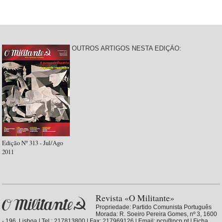
OUTROS ARTIGOS NESTA EDIÇÃO:
Edição Nº 313 - Jul/Ago
2011
Revista «O Militante»
Propriedade:
Partido Comunista Português
Morada: R. Soeiro Pereira Gomes, nº 3, 1600
- 196, Lisboa | Tel.: 217813800 | Fax: 217969126 | Email: pcp@pcp.pt |
Ficha