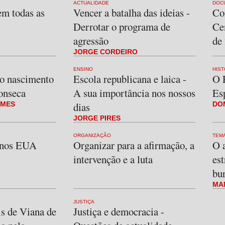
ACTUALIDADE
DOC
 em todas as
Vencer a batalha das ideias -
Co
Derrotar o programa de
Ce
agressão
de
JORGE CORDEIRO
ENSINO
HIST
do nascimento
Escola republicana e laica -
O 
onseca
A sua importância nos nossos
Es
OMES
dias
DO
JORGE PIRES
ORGANIZAÇÃO
TEM
s nos EUA
Organizar para a afirmação, a
O 
intervenção e a luta
est
bu
MA
JUSTIÇA
is de Viana de
Justiça e democracia -