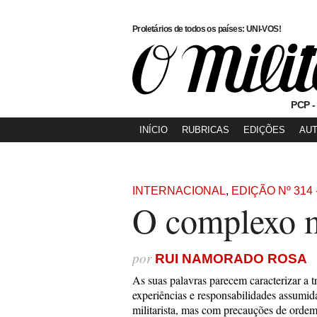
Proletários de todos os países: UNI-VOS!
PCP -
INÍCIO
RUBRICAS
EDIÇÕES
AU
INTERNACIONAL
,
EDIÇÃO Nº 314 
O complexo mi
por
RUI NAMORADO ROSA
As suas palavras parecem caracterizar a 
experiências e responsabilidades assumida
militarista, mas com precauções de ordem