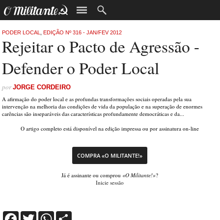
PODER LOCAL
,
EDIÇÃO Nº 316 - JAN/FEV 2012
Rejeitar o Pacto de Agressão -
Defender o Poder Local
por
JORGE CORDEIRO
A afirmação do poder local e as profundas transformações sociais operadas pela sua
intervenção na melhoria das condições de vida da população e na superação de enormes
carências são inseparáveis das características profundamente democráticas e da...
O artigo completo está disponível na edição impressa ou por assinatura on-line
COMPRA «O MILITANTE!»
Já é assinante ou comprou
«O Militante!»
?
Inicie sessão
Facebook
Twitter
WhatsApp
Share