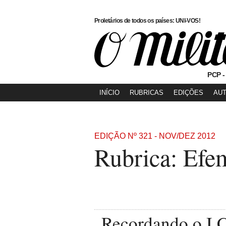
Proletários de todos os países: UNI-VOS!
PCP -
INÍCIO
RUBRICAS
EDIÇÕES
AU
EDIÇÃO Nº 321 - NOV/DEZ 2012
Rubrica: Efe
Recordando o I 