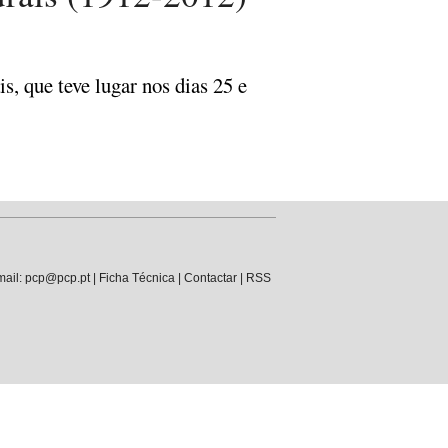
s, que teve lugar nos dias 25 e
mail: pcp@pcp.pt |
Ficha Técnica
|
Contactar
|
RSS