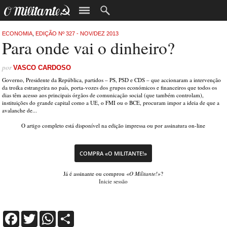
ECONOMIA
,
EDIÇÃO Nº 327 - NOV/DEZ 2013
Para onde vai o dinheiro?
por
VASCO CARDOSO
Governo, Presidente da República, partidos – PS, PSD e CDS – que accionaram a intervenção
da troika estrangeira no país, porta-vozes dos grupos económicos e financeiros que todos os
dias têm acesso aos principais órgãos de comunicação social (que também controlam),
instituições do grande capital como a UE, o FMI ou o BCE, procuram impor a ideia de que a
avalanche de...
O artigo completo está disponível na edição impressa ou por assinatura on-line
COMPRA «O MILITANTE!»
Já é assinante ou comprou
«O Militante!»
?
Inicie sessão
Facebook
Twitter
WhatsApp
Share