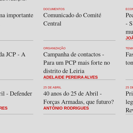
DOCUMENTOS
ECO
ma importante
Comunicado do Comité
Pe
l
Central
- S
mun
JOÃ
ORGANIZAÇÃO
TEM
da JCP - A
Campanha de contactos -
Fa
Para um PCP mais forte no
tom
distrito de Leiria
ADELAIDE PEREIRA ALVES
25 DE ABRIL
25 D
l - Defender
40 anos do 25 de Abril -
Pr
Forças Armadas, que futuro?
leg
RES
ANTÓNIO RODRIGUES
Re