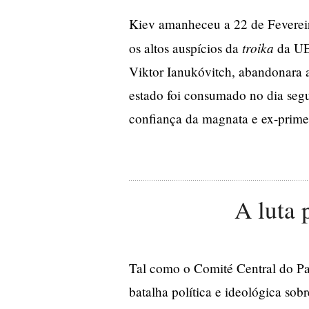
Kiev amanheceu a 22 de Fevereir
troika
os altos auspícios da
da UE 
Viktor Ianukóvitch, abandonara a
estado foi consumado no dia seg
confiança da magnata e ex-primei
A luta 
Tal como o Comité Central do Par
batalha política e ideológica so