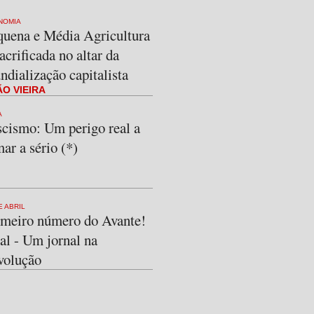
NOMIA
quena e Média Agricultura
acrificada no altar da
dialização capitalista
O VIEIRA
A
scismo: Um perigo real a
ar a sério (*)
E ABRIL
imeiro número do Avante!
al - Um jornal na
volução