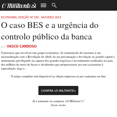
ECONOMIA
,
EDIÇÃO Nº 333 - NOV/DEZ 2014
O caso BES e a urgência do
controlo público da banca
por
VASCO CARDOSO
O percurso que envolveu este grupo económico, de sustentáculo do fascismo à sua
nacionalização com a Revolução de Abril; da sua privatização e devolução ao grande capital a
instrumento privilegiado na captura dos grandes negócios e investimentos realizados no país;
dos milhões de euros de lucros e dividendos que proporcionou aos seus accionistas à
especulação, fuga e...
O artigo completo está disponível na edição impressa ou por assinatura on-line
COMPRA «O MILITANTE!»
Já é assinante ou comprou
«O Militante!»
?
Inicie sessão