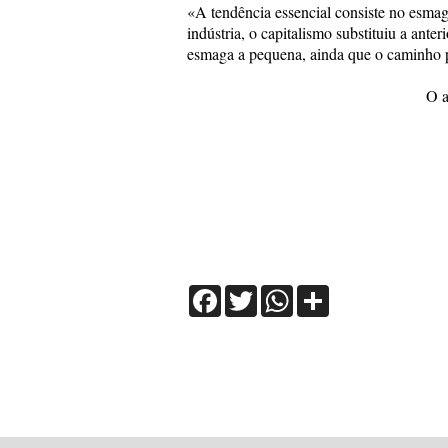
«A tendência essencial consiste no esmag
indústria, o capitalismo substituiu a an
esmaga a pequena, ainda que o caminho pa
O a
Facebook
Twitter
WhatsApp
Share