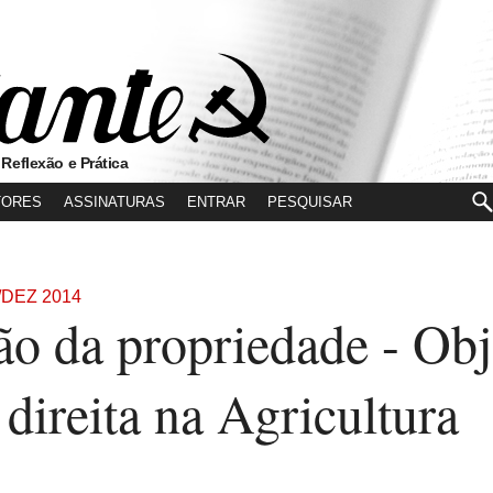
 Reflexão e Prática
TORES
ASSINATURAS
ENTRAR
/DEZ 2014
o da propriedade - Obje
 direita na Agricultura