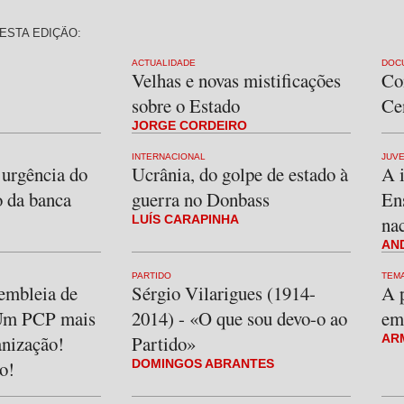
ESTA EDIÇÃO:
ACTUALIDADE
DOC
Velhas e novas mistificações
Co
sobre o Estado
Ce
JORGE CORDEIRO
INTERNACIONAL
JUV
 urgência do
Ucrânia, do golpe de estado à
A 
o da banca
guerra no Donbass
En
LUÍS CARAPINHA
na
AN
PARTIDO
TEM
embleia de
Sérgio Vilarigues (1914-
A 
 Um PCP mais
2014) - «O que sou devo-o ao
em
anização!
Partido»
AR
o!
DOMINGOS ABRANTES