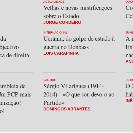
ACTUALIDADE
DOC
Velhas e novas mistificações
Co
sobre o Estado
Ce
JORGE CORDEIRO
INTERNACIONAL
JUV
 da
Ucrânia, do golpe de estado à
A 
bjectivo
guerra no Donbass
En
ca de direita
LUÍS CARAPINHA
na
AN
PARTIDO
25 D
embleia de
Sérgio Vilarigues (1914-
O 2
 Um PCP mais
2014) - «O que sou devo-o ao
ha
anização!
Partido»
INÊ
o!
DOMINGOS ABRANTES