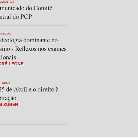
UMENTOS
municado do Comité
ntral do PCP
ENTUDE
ideologia dominante no
sino - Reflexos nos exames
cionais
DRÉ LEONEL
E ABRIL
5 de Abril e o direito à
bitação
S ZUBER