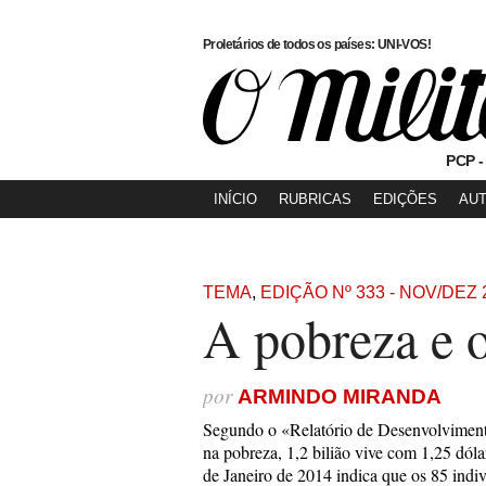
Proletários de todos os países: UNI-VOS!
PCP -
INÍCIO
RUBRICAS
EDIÇÕES
AU
TEMA
,
EDIÇÃO Nº 333 - NOV/DEZ 
A pobreza e 
por
ARMINDO MIRANDA
Segundo o «Relatório de Desenvolviment
na pobreza, 1,2 bilião vive com 1,25 dóla
de Janeiro de 2014 indica que os 85 indi