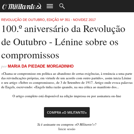
REVOLUÇÃO DE OUTUBRO
,
EDIÇÃO Nº 351 - NOV/DEZ 2017
100.º aniversário da Revolução
de Outubro - Lénine sobre os
compromissos
por
MARIA DA PIEDADE MORGADINHO
«Chama-se compromisso em política ao abandono de certas exigências, à renúncia a uma parte
das reivindicações próprias, em virtude de um acordo com outro partido», assim inicia Lénine
o seu artigo «Sobre os compromissos», de 3 de Setembro de 1917. Artigo onde evoca palavras
de Engels, escrevendo: «Engels tinha razão quando, na sua crítica ao manifesto dos...
O artigo completo está disponível na edição impressa ou por assinatura on-line
COMPRA «O MILITANTE!»
Já é assinante ou comprou
«O Militante!»
?
Inicie sessão