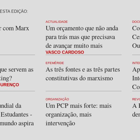
ESTA EDIÇÃO:
ACTUALIDADE
DOC
er com Marx
Um orçamento que não anda
Co
para trás mas que precisava
Ce
de avançar muito mais
Ou
VASCO CARDOSO
EFEMÉRIDE
INTE
que servem as
As três fontes e as três partes
Ap
ting?
constitutivas do marxismo
Int
OURENÇO
Co
ORGANIZAÇÃO
REV
undial da
Um PCP mais forte: mais
A 
 Estudantes -
organização, mais
de
 mundo aspira
intervenção