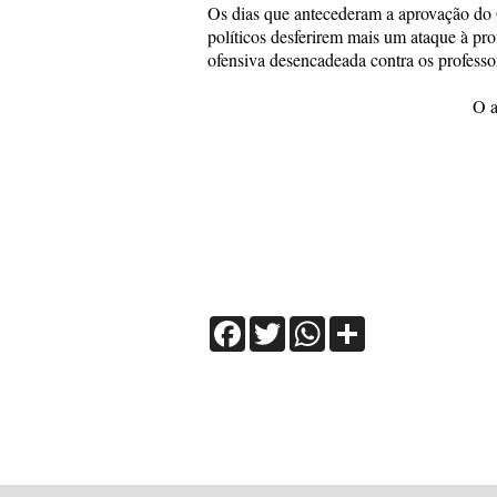
Os dias que antecederam a aprovação do
políticos desferirem mais um ataque à pr
ofensiva desencadeada contra os professore
O a
Facebook
Twitter
WhatsApp
Share