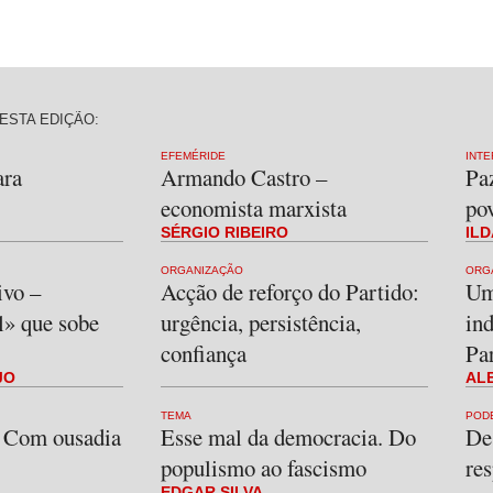
ESTA EDIÇÃO:
EFEMÉRIDE
INTE
ara
Armando Castro –
Paz
economista marxista
po
SÉRGIO RIBEIRO
ILD
ORGANIZAÇÃO
ORG
ivo –
Acção de reforço do Partido:
Um
l» que sobe
urgência, persistência,
ind
confiança
Pa
JO
AL
TEMA
POD
! Com ousadia
Esse mal da democracia. Do
De
populismo ao fascismo
res
EDGAR SILVA