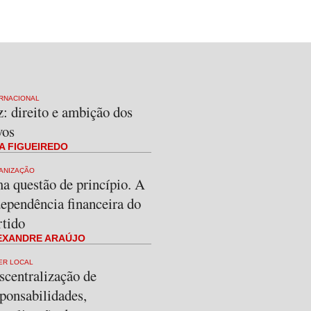
RNACIONAL
: direito e ambição dos
vos
A FIGUEIREDO
ANIZAÇÃO
a questão de princípio. A
ependência financeira do
rtido
EXANDRE ARAÚJO
ER LOCAL
scentralização de
ponsabilidades,