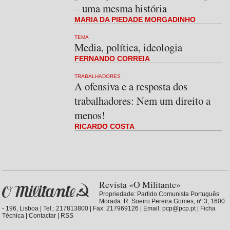
– uma mesma história
MARIA DA PIEDADE MORGADINHO
TEMA
Media, política, ideologia
FERNANDO CORREIA
TRABALHADORES
A ofensiva e a resposta dos
trabalhadores: Nem um direito a
menos!
RICARDO COSTA
Revista «O Militante»
Propriedade:
Partido Comunista Português
Morada: R. Soeiro Pereira Gomes, nº 3, 1600
- 196, Lisboa | Tel.: 217813800 | Fax: 217969126 | Email: pcp@pcp.pt |
Ficha
Técnica
|
Contactar
|
RSS