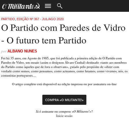
PARTIDO
,
EDIÇÃO Nº 367 - JUL/AGO 2020
O Partido com Paredes de Vidro
- O futuro tem Partido
por
ALBANO NUNES
Foi há 35 anos, em Agosto de 1985, que foi publicada a primeira edição de O Partido com
Paredes de Vidro, um ensaio (assim o designou Álvaro Cunhal) destinado «tanto aos membros
do Partido como àqueles que de fora o observam», guiado pelo propósito de «dizer com
verdade como somos, como pensamos, como actuamos, como lutamos, como vivemos, nós, os
comunistas portugueses....
O artigo completo está disponível na edição impressa ou por assinatura on-line
COMPRA «O MILITANTE!»
Já é assinante ou comprou
«O Militante!»
?
Inicie sessão