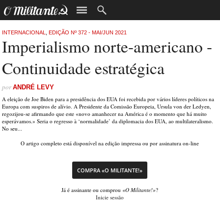
INTERNACIONAL
,
EDIÇÃO Nº 372 - MAI/JUN 2021
Imperialismo norte-americano -
Continuidade estratégica
por
ANDRÉ LEVY
A eleição de Joe Biden para a presidência dos EUA foi recebida por vários líderes políticos na
Europa com suspiros de alívio. A Presidente da Comissão Europeia, Ursula von der Ledyen,
regozijou-se afirmando que este «novo amanhecer na América é o momento que há muito
esperávamos.» Seria o regresso à ‘normalidade’ da diplomacia dos EUA, ao multilateralismo.
No seu...
O artigo completo está disponível na edição impressa ou por assinatura on-line
COMPRA «O MILITANTE!»
Já é assinante ou comprou
«O Militante!»
?
Inicie sessão