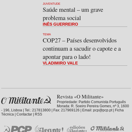
JUVENTUDE
Saúde mental – um grave
problema social
INÊS GUERREIRO
TEMA
COP27 – Países desenvolvidos
continuam a sacudir o capote e a
apontar para o lado!
VLADIMIRO VALE
Revista «O Militante»
Propriedade:
Partido Comunista Português
Morada: R. Soeiro Pereira Gomes, nº 3, 1600
- 196, Lisboa | Tel.: 217813800 | Fax: 217969126 | Email: pcp@pcp.pt |
Ficha
Técnica
|
Contactar
|
RSS