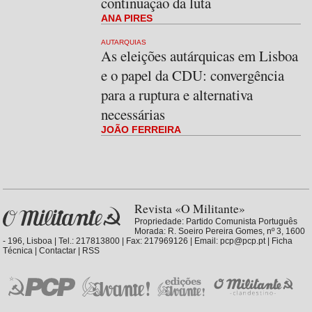
continuação da luta
ANA PIRES
AUTARQUIAS
As eleições autárquicas em Lisboa
e o papel da CDU: convergência
para a ruptura e alternativa
necessárias
JOÃO FERREIRA
Revista «O Militante»
Propriedade:
Partido Comunista Português
Morada: R. Soeiro Pereira Gomes, nº 3, 1600
- 196, Lisboa | Tel.: 217813800 | Fax: 217969126 | Email: pcp@pcp.pt |
Ficha
Técnica
|
Contactar
|
RSS