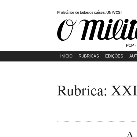
Proletários de todos os países: UNI-VOS!
PCP -
INÍCIO
RUBRICAS
EDIÇÕES
AU
Rubrica: XXI
A 