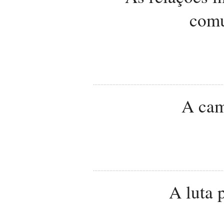
comu
A cam
A luta 