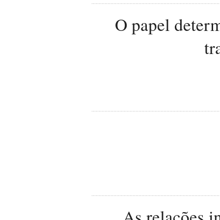
O papel determ
tr
As relações 