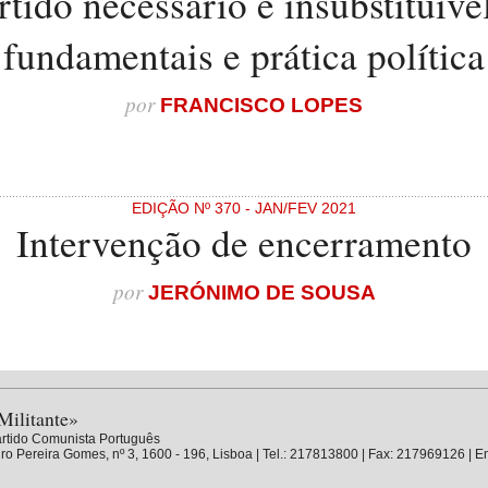
tido necessário e insubstituível
fundamentais e prática política
por
FRANCISCO LOPES
EDIÇÃO Nº 370 - JAN/FEV 2021
Intervenção de encerramento
por
JERÓNIMO DE SOUSA
Militante»
rtido Comunista Português
ro Pereira Gomes, nº 3, 1600 - 196, Lisboa | Tel.: 217813800 | Fax: 217969126 | E