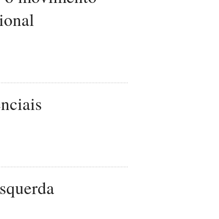
ional
nciais
esquerda