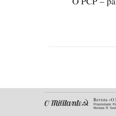
O PCP – par
Revista «O 
Propriedade:
Pa
Morada: R. Soei