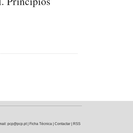
. Princípios
mail: pcp@pcp.pt |
Ficha Técnica
|
Contactar
|
RSS