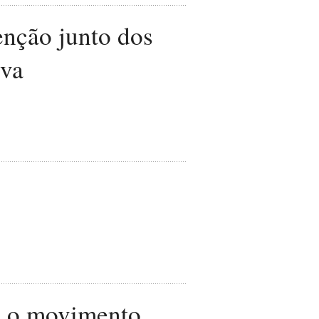
enção junto dos
iva
e o movimento