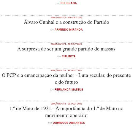
por
RUI BRAGA
EDIÇÃO Nº 375 - NOV/DEZ 2021
Álvaro Cunhal e a construção do Partido
por
ARMINDO MIRANDA
EDIÇÃO Nº 374 - SET/OUT 2021
A surpresa de ser um grande partido de massas
por
RUI MOTA
EDIÇÃO Nº 374 - SET/OUT 2021
O PCP e a emancipação da mulher - Luta secular, do presente
e do futuro
por
FERNANDA MATEUS
EDIÇÃO Nº 374 - SET/OUT 2021
1.º de Maio de 1931 - A importância do 1.º de Maio no
movimento operário
por
DOMINGOS ABRANTES