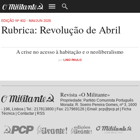
EDIÇÃO Nº 402 - MAI/JUN 2026
Rubrica: Revolução de Abril
A crise no acesso à habitação e o neoliberalismo
por
LINO PAULO
Revista «O Militante»
Propriedade:
Partido Comunista Português
Morada: R. Soeiro Pereira Gomes, nº 3, 1600
- 196, Lisboa | Tel.: 217813800 | Fax: 217969126 | Email: pcp@pcp.pt |
Ficha
Técnica
|
Contactar
|
RSS