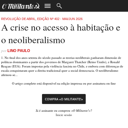
REVOLUÇÃO DE ABRIL
,
EDIÇÃO Nº 402 - MAI/JUN 2026
A crise no acesso à habitação e
o neoliberalismo
por
LINO PAULO
1. No final dos anos setenta do século passado as teorias neoliberais ganharam dimensão de
políticas dominantes a partir dos governos de Margaret Thatcher (Reino Unido), e Ronald
Reagan (EUA). Foram impostas pela violência fascista no Chile, e embora com diferenças de
escala conquistaram quer a direita tradicional quer a social democracia. O neoliberalismo
afirmou-se...
O artigo completo está disponível na edição impressa ou por assinatura on-line
COMPRA «O MILITANTE!»
Já é assinante ou comprou
«O Militante!»
?
Inicie sessão