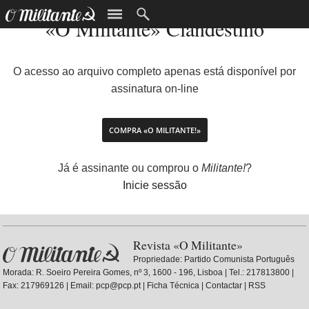
«O Militante» Clandestino
O acesso ao arquivo completo apenas está disponível por
assinatura on-line
COMPRA «O MILITANTE!»
Já é assinante ou comprou o
Militante!
?
Inicie sessão
Revista «O Militante»
Propriedade:
Partido Comunista Português
Morada: R. Soeiro Pereira Gomes, nº 3, 1600 - 196, Lisboa | Tel.: 217813800 |
Fax: 217969126 | Email: pcp@pcp.pt |
Ficha Técnica
|
Contactar
|
RSS