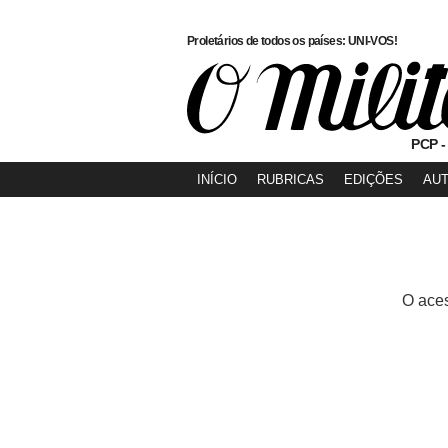
Proletários de todos os países: UNI-VOS!
PCP -
INÍCIO
RUBRICAS
EDIÇÕES
AU
O aces