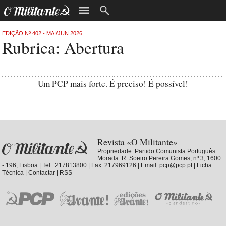
EDIÇÃO Nº 402 - MAI/JUN 2026
Rubrica: Abertura
Um PCP mais forte. É preciso! É possível!
Revista «O Militante»
Propriedade:
Partido Comunista Português
Morada: R. Soeiro Pereira Gomes, nº 3, 1600
- 196, Lisboa | Tel.: 217813800 | Fax: 217969126 | Email: pcp@pcp.pt |
Ficha
Técnica
|
Contactar
|
RSS