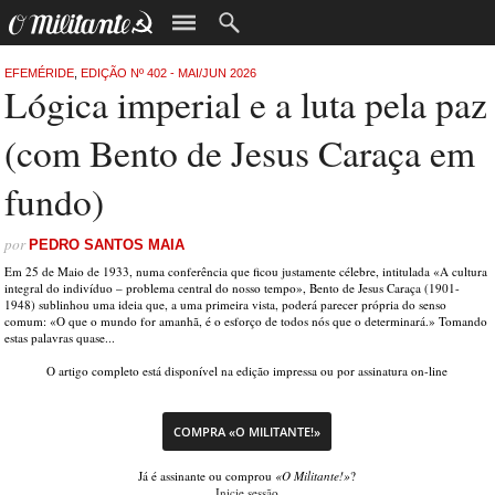
EFEMÉRIDE
,
EDIÇÃO Nº 402 - MAI/JUN 2026
Lógica imperial e a luta pela paz
(com Bento de Jesus Caraça em
fundo)
por
PEDRO SANTOS MAIA
Em 25 de Maio de 1933, numa conferência que ficou justamente célebre, intitulada «A cultura
integral do indivíduo – problema central do nosso tempo», Bento de Jesus Caraça (1901-
1948) sublinhou uma ideia que, a uma primeira vista, poderá parecer própria do senso
comum: «O que o mundo for amanhã, é o esforço de todos nós que o determinará.» Tomando
estas palavras quase...
O artigo completo está disponível na edição impressa ou por assinatura on-line
COMPRA «O MILITANTE!»
Já é assinante ou comprou
«O Militante!»
?
Inicie sessão