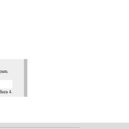
spam.
duza 4.