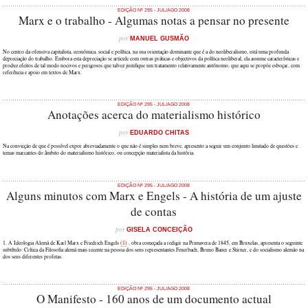
EDIÇÃO Nº 295 - JUL/AGO 2008
Marx e o trabalho - Algumas notas a pensar no presente
por
MANUEL GUSMÃO
No centro da ofensiva capitalista, económica, social e política, na sua orientação dominante que é a do neoliberalismo, está uma profunda
depreciação do trabalho. Embora esta depreciação se articule com outras práticas e objectivos da política neoliberal, ela assume características e
produz efeitos de tal modo nocivos e perigosos que talvez justifique um tratamento relativamente autónomo, que aqui se propõe esboçar, com
referência e apoio em textos de Marx.
EDIÇÃO Nº 295 - JUL/AGO 2008
Anotações acerca do materialismo histórico
por
EDUARDO CHITAS
Na convicção de que é possível expor abreviadamente o que não é simples nem breve, apresento a seguir um conjunto limitado de questões e
temas marcantes do âmbito do materialismo histórico, ou concepção materialista da história.
EDIÇÃO Nº 295 - JUL/AGO 2008
Alguns minutos com Marx e Engels - A história de um ajuste
de contas
por
GISELA CONCEIÇÃO
1. A Ideologia Alemã de Karl Marx e Friedrich Engels
(1)
, obra começada a redigir na Primavera de 1845, em Bruxelas, apresenta o seguinte
subtítulo: Crítica da Filosofia alemã mais recente na pessoa dos seus representantes Feuerbach, Bruno Bauer e Stirner, e do socialismo alemão na
dos seus diferentes profetas.
EDIÇÃO Nº 295 - JUL/AGO 2008
O Manifesto - 160 anos de um documento actual