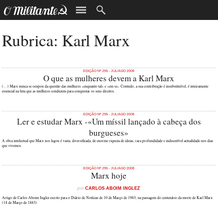
Rubrica: Karl Marx
EDIÇÃO Nº 295 - JUL/AGO 2008
O que as mulheres devem a Karl Marx
(…) Marx nunca se ocupou da questão das mulheres «enquanto tal» e «em si». Contudo, a sua contribuição é insubstituível, é inteiramente
essencial na luta que as mulheres conduzem para conquistar os seus direitos.
EDIÇÃO Nº 295 - JUL/AGO 2008
Ler e estudar Marx -«Um míssil lançado à cabeça dos
burgueses»
A obra intelectual que Marx nos legou é vasta, diversificada, de enorme riqueza de ideias, rara profundidade e indiscutível actualidade nos dias
que vivemos.
EDIÇÃO Nº 295 - JUL/AGO 2008
Marx hoje
por
CARLOS ABOIM INGLEZ
Artigo de Carlos Aboim Inglez escrito para o Diário de Notícias de 10 de Março de 1983, na passagem do centenário da morte de Karl Marx
(14 de Março de 1883)