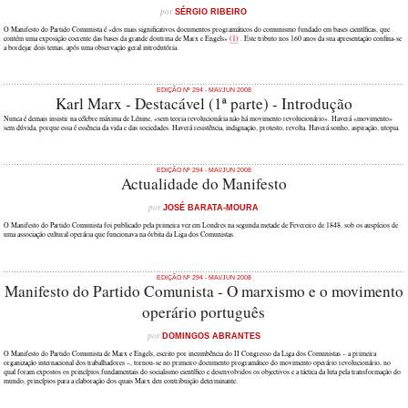
por
SÉRGIO RIBEIRO
O Manifesto do Partido Comunista é «dos mais significativos documentos programáticos do comunismo fundado em bases científicas, que
contém uma exposição coerente das bases da grande doutrina de Marx e Engels»
(1)
. Este tributo nos 160 anos da sua apresentação confina-se
a bordejar dois temas, após uma observação geral introdutória.
EDIÇÃO Nº 294 - MAI/JUN 2008
Karl Marx - Destacável (1ª parte) - Introdução
Nunca é demais insistir na célebre máxima de Lénine, «sem teoria revolucionária não há movimento revolucionário». Haverá «movimento»
sem dúvida, porque essa é essência da vida e das sociedades. Haverá resistência, indignação, protesto, revolta. Haverá sonho, aspiração, utopia.
EDIÇÃO Nº 294 - MAI/JUN 2008
Actualidade do Manifesto
por
JOSÉ BARATA-MOURA
O Manifesto do Partido Comunista foi publicado pela primeira vez em Londres na segunda metade de Fevereiro de 1848, sob os auspícios de
uma associação cultural operária que funcionava na órbita da Liga dos Comunistas.
EDIÇÃO Nº 294 - MAI/JUN 2008
Manifesto do Partido Comunista - O marxismo e o movimento
operário português
por
DOMINGOS ABRANTES
O Manifesto do Partido Comunista de Marx e Engels, escrito por incumbência do II Congresso da Liga dos Comunistas – a primeira
organização internacional dos trabalhadores –, tornou-se no primeiro documento programático do movimento operário revolucionário, no
qual foram expostos os princípios fundamentais do socialismo científico e desenvolvidos os objectivos e a táctica da luta pela transformação do
mundo, princípios para a elaboração dos quais Marx deu contribuição determinante.