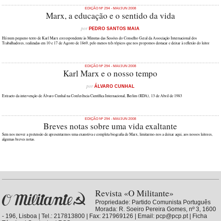
EDIÇÃO Nº 294 - MAI/JUN 2008
Marx, a educação e o sentido da vida
por
PEDRO SANTOS MAIA
Há num pequeno texto de Karl Marx correspondente às Minutas das Sessões do Conselho Geral da Associação Internacional dos
Trabalhadores, realizadas em 10 e 17 de Agosto de 1869, pelo menos três tópicos que nos propomos destacar e deixar à reflexão do leitor
EDIÇÃO Nº 294 - MAI/JUN 2008
Karl Marx e o nosso tempo
por
ÁLVARO CUNHAL
Extracto da intervenção de Álvaro Cunhal na Conferência Científica Internacional, Berlim (RDA), 13 de Abril de 1983
EDIÇÃO Nº 294 - MAI/JUN 2008
Breves notas sobre uma vida exaltante
Sem nos mover a pretensão de apresentarmos uma exaustiva e completa biografia de Marx, limitarmo-nos a deixar aqui, aos nossos leitores,
algumas breves notas.
Revista «O Militante»
Propriedade:
Partido Comunista Português
Morada: R. Soeiro Pereira Gomes, nº 3, 1600
- 196, Lisboa | Tel.: 217813800 | Fax: 217969126 | Email: pcp@pcp.pt |
Ficha