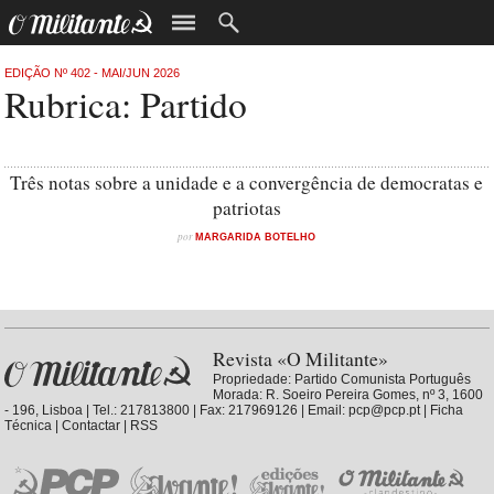
EDIÇÃO Nº 402 - MAI/JUN 2026
Rubrica: Partido
Três notas sobre a unidade e a convergência de democratas e
patriotas
por
MARGARIDA BOTELHO
Revista «O Militante»
Propriedade:
Partido Comunista Português
Morada: R. Soeiro Pereira Gomes, nº 3, 1600
- 196, Lisboa | Tel.: 217813800 | Fax: 217969126 | Email: pcp@pcp.pt |
Ficha
Técnica
|
Contactar
|
RSS