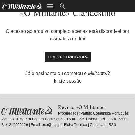
«O Militante» Clandestino
O acesso ao arquivo completo apenas está disponível por
assinatura on-line
COMPRA «O MILITANTE!»
Já é assinante ou comprou o
Militante!
?
Inicie sessão
Revista «O Militante»
Propriedade:
Partido Comunista Português
Morada: R. Soeiro Pereira Gomes, nº 3, 1600 - 196, Lisboa | Tel.: 217813800 |
Fax: 217969126 | Email: pcp@pcp.pt |
Ficha Técnica
|
Contactar
|
RSS