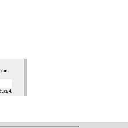
spam.
duza 4.