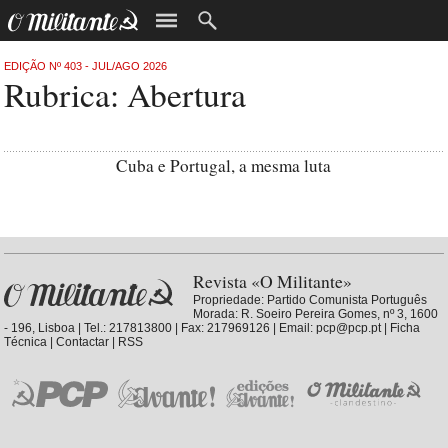
EDIÇÃO Nº 403 - JUL/AGO 2026
Rubrica: Abertura
Cuba e Portugal, a mesma luta
Revista «O Militante»
Propriedade:
Partido Comunista Português
Morada: R. Soeiro Pereira Gomes, nº 3, 1600
- 196, Lisboa | Tel.: 217813800 | Fax: 217969126 | Email: pcp@pcp.pt |
Ficha
Técnica
|
Contactar
|
RSS