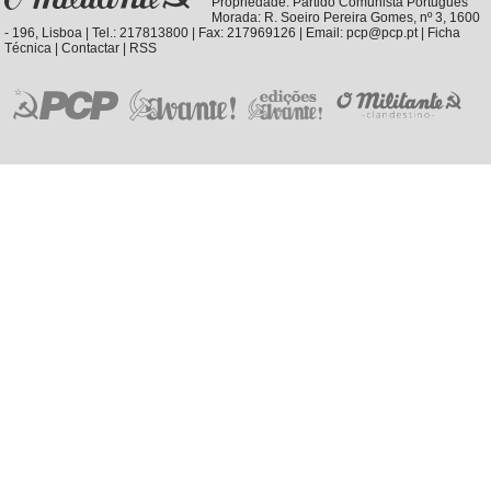
Propriedade:
Partido Comunista Português
Morada: R. Soeiro Pereira Gomes, nº 3, 1600
- 196, Lisboa | Tel.: 217813800 | Fax: 217969126 | Email: pcp@pcp.pt |
Ficha
Técnica
|
Contactar
|
RSS