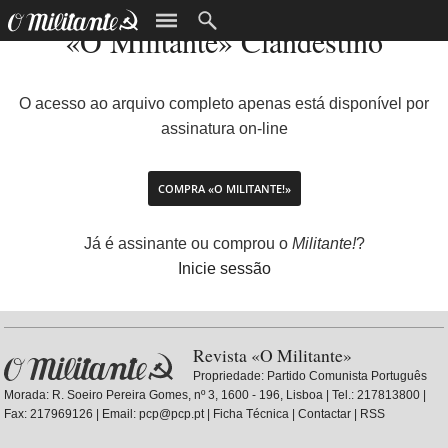
«O Militante» Clandestino
O acesso ao arquivo completo apenas está disponível por
assinatura on-line
COMPRA «O MILITANTE!»
Já é assinante ou comprou o
Militante!
?
Inicie sessão
Revista «O Militante»
Propriedade:
Partido Comunista Português
Morada: R. Soeiro Pereira Gomes, nº 3, 1600 - 196, Lisboa | Tel.: 217813800 |
Fax: 217969126 | Email: pcp@pcp.pt |
Ficha Técnica
|
Contactar
|
RSS