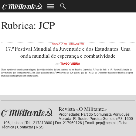
Rubrica: JCP
EDIÇÃO Nº 311 - MAR/ABR 2011
17.º Festival Mundial da Juventude e dos Estudantes. Uma
onda mundial de esperança e combatividade
por
TIAGO VIEIRA
Num espírito de ampla camaradagem, de solidariedade e de luta, realizou-se em Pretória (capital da África do Sul), o 17.º Festival Mundial da
Juventude e dos Estudantes (FMJE). Nele participaram 15 000 jovens de 126 países, que de 13 a 21 de Dezembro fizeram de Pretória a capital
mundial da luta juvenil anti-imperialista.
Revista «O Militante»
Propriedade:
Partido Comunista Português
Morada: R. Soeiro Pereira Gomes, nº 3, 1600
- 196, Lisboa | Tel.: 217813800 | Fax: 217969126 | Email: pcp@pcp.pt |
Ficha
Técnica
|
Contactar
|
RSS