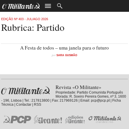
EDIÇÃO Nº 403 - JUL/AGO 2026
Rubrica: Partido
A Festa de todos – uma janela para o futuro
por
SARA GUSMÃO
Revista «O Militante»
Propriedade:
Partido Comunista Português
Morada: R. Soeiro Pereira Gomes, nº 3, 1600
- 196, Lisboa | Tel.: 217813800 | Fax: 217969126 | Email: pcp@pcp.pt |
Ficha
Técnica
|
Contactar
|
RSS