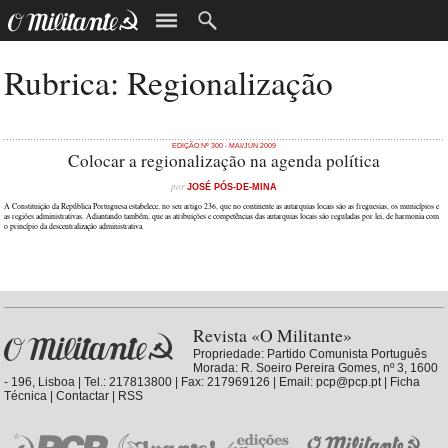
Rubrica: Regionalização
EDIÇÃO Nº 300 - MAI/JUN 2009
Colocar a regionalização na agenda política
por
JOSÉ PÓS-DE-MINA
A Constituição da República Portuguesa estabelece, no seu artigo 236, que no continente as autarquias locais são as freguesias, os municípios e
as regiões administrativas. Adiantando também, que as atribuições e competências das autarquias locais são reguladas por lei, de harmonia com
o princípio da descentralização administrativa.
Revista «O Militante»
Propriedade:
Partido Comunista Português
Morada: R. Soeiro Pereira Gomes, nº 3, 1600
- 196, Lisboa | Tel.: 217813800 | Fax: 217969126 | Email: pcp@pcp.pt |
Ficha
Técnica
|
Contactar
|
RSS