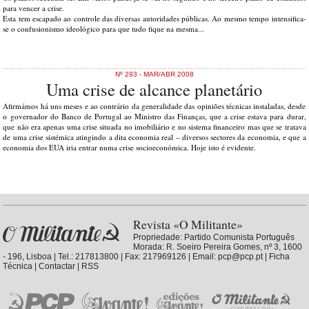
para vencer a crise.
Esta tem escapado ao controle das diversas autoridades públicas. Ao mesmo tempo intensifica-
se o confusionismo ideológico para que tudo fique na mesma...
Nº 293 - MAR/ABR 2008
Uma crise de alcance planetário
Afirmámos há uns meses e ao contrário da generalidade das opiniões técnicas instaladas, desde
o governador do Banco de Portugal ao Ministro das Finanças, que a crise estava para durar,
que não era apenas uma crise situada no imobiliário e no sistema financeiro mas que se tratava
de uma crise sistémica atingindo a dita economia real – diversos sectores da economia, e que a
economia dos EUA iria entrar numa crise socioeconómica. Hoje isto é evidente.
Revista «O Militante»
Propriedade:
Partido Comunista Português
Morada: R. Soeiro Pereira Gomes, nº 3, 1600
- 196, Lisboa | Tel.: 217813800 | Fax: 217969126 | Email: pcp@pcp.pt |
Ficha
Técnica
|
Contactar
|
RSS