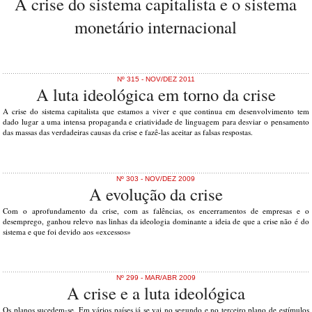
A crise do sistema capitalista e o sistema
monetário internacional
Nº 315 - NOV/DEZ 2011
A luta ideológica em torno da crise
A crise do sistema capitalista que estamos a viver e que continua em desenvolvimento tem
dado lugar a uma intensa propaganda e criatividade de linguagem para desviar o pensamento
das massas das verdadeiras causas da crise e fazê-las aceitar as falsas respostas.
Nº 303 - NOV/DEZ 2009
A evolução da crise
Com o aprofundamento da crise, com as falências, os encerramentos de empresas e o
desemprego, ganhou relevo nas linhas da ideologia dominante a ideia de que a crise não é do
sistema e que foi devido aos «excessos»
Nº 299 - MAR/ABR 2009
A crise e a luta ideológica
Os planos sucedem-se. Em vários países já se vai no segundo e no terceiro plano de estímulos