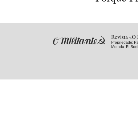
Revista «O 
Propriedade:
Pa
Morada: R. Soei