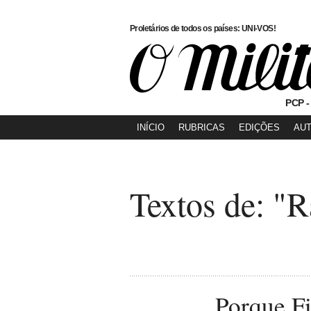
Proletários de todos os países: UNI-VOS!
PCP -
INÍCIO
RUBRICAS
EDIÇÕES
AU
Textos de: "R
Porque Fi