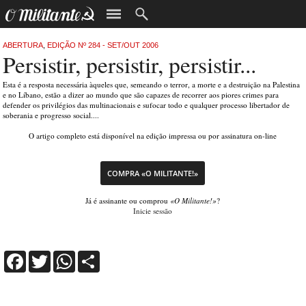
ABERTURA
,
EDIÇÃO Nº 284 - SET/OUT 2006
Persistir, persistir, persistir...
Esta é a resposta necessária àqueles que, semeando o terror, a morte e a destruição na Palestina
e no Líbano, estão a dizer ao mundo que são capazes de recorrer aos piores crimes para
defender os privilégios das multinacionais e sufocar todo e qualquer processo libertador de
soberania e progresso social....
O artigo completo está disponível na edição impressa ou por assinatura on-line
COMPRA «O MILITANTE!»
Já é assinante ou comprou
«O Militante!»
?
Inicie sessão
Facebook
Twitter
WhatsApp
Share