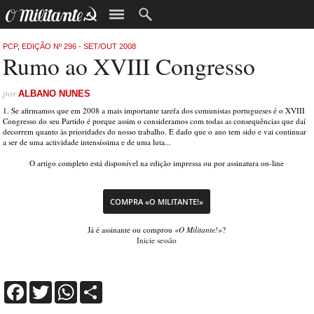
PCP
,
EDIÇÃO Nº 296 - SET/OUT 2008
Rumo ao XVIII Congresso
por
ALBANO NUNES
1. Se afirmamos que em 2008 a mais importante tarefa dos comunistas portugueses é o XVIII
Congresso do seu Partido é porque assim o consideramos com todas as consequências que daí
decorrem quanto às prioridades do nosso trabalho. E dado que o ano tem sido e vai continuar
a ser de uma actividade intensíssima e de uma luta...
O artigo completo está disponível na edição impressa ou por assinatura on-line
COMPRA «O MILITANTE!»
Já é assinante ou comprou
«O Militante!»
?
Inicie sessão
Facebook
Twitter
WhatsApp
Share