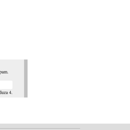
spam.
duza 4.