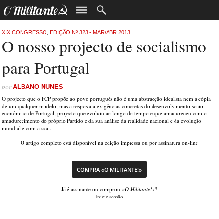
XIX CONGRESSO
,
EDIÇÃO Nº 323 - MAR/ABR 2013
O nosso projecto de socialismo
para Portugal
por
ALBANO NUNES
O projecto que o PCP propõe ao povo português não é uma abstracção idealista nem a cópia
de um qualquer modelo, mas a resposta a exigências concretas do desenvolvimento socio-
económico de Portugal, projecto que evoluiu ao longo do tempo e que amadureceu com o
amadurecimento do próprio Partido e da sua análise da realidade nacional e da evolução
mundial e com a sua...
O artigo completo está disponível na edição impressa ou por assinatura on-line
COMPRA «O MILITANTE!»
Já é assinante ou comprou
«O Militante!»
?
Inicie sessão