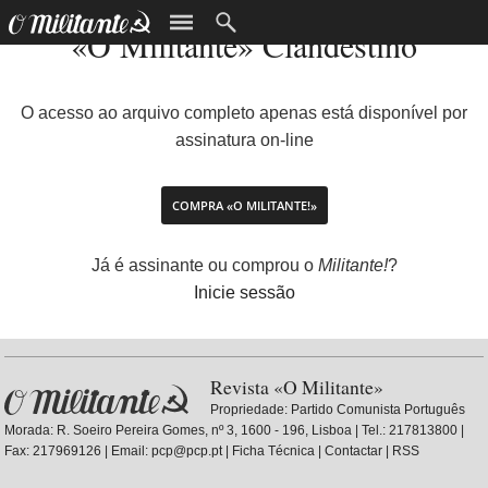
«O Militante» Clandestino
O acesso ao arquivo completo apenas está disponível por
assinatura on-line
COMPRA «O MILITANTE!»
Já é assinante ou comprou o
Militante!
?
Inicie sessão
Revista «O Militante»
Propriedade:
Partido Comunista Português
Morada: R. Soeiro Pereira Gomes, nº 3, 1600 - 196, Lisboa | Tel.: 217813800 |
Fax: 217969126 | Email: pcp@pcp.pt |
Ficha Técnica
|
Contactar
|
RSS